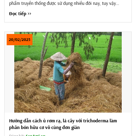
phẩm truyền thống được sử dụng nhiều đời nay, tuy vậy
không phải ai cũng hiểu hết về nó. SenAgri.vn là đơn vị cung
Đọc tiếp >>
cấp phân bò hàng đầu tại Việt Nam xin đưa ra các thông tin
cơ bản giúp khách hàng có thêm thông tin để tham khảo về
phân bò và phân...
20/02/2025
Hướng dẫn cách ủ rơm rạ, lá cây với trichoderma làm
phân bón hữu cơ vô cùng đơn giản
Đăng bởi:
SenAgri.vn