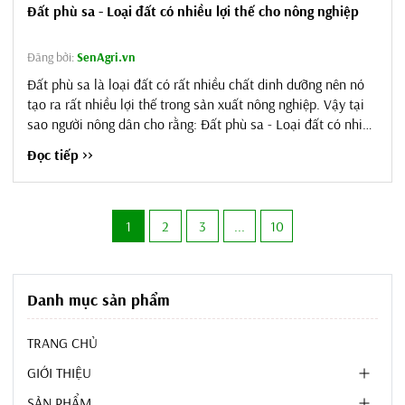
Đất phù sa - Loại đất có nhiều lợi thế cho nông nghiệp
Đăng bởi:
SenAgri.vn
Đất phù sa là loại đất có rất nhiều chất dinh dưỡng nên nó
tạo ra rất nhiều lợi thế trong sản xuất nông nghiệp. Vậy tại
sao người nông dân cho rằng: Đất phù sa - Loại đất có nhiều
lợi thế cho nông nghiệp? Hãy cùng SenAgri tìm hiểu ngay
Đọc tiếp >>
trong bài viết dưới đây nhé! Đất phù sa là gì? Đất phù sa là
loại đất được hình thành từ quá trình bồi đắp của phù sa
sông, biển,...
1
2
3
...
10
Danh mục sản phẩm
TRANG CHỦ
GIỚI THIỆU
SẢN PHẨM