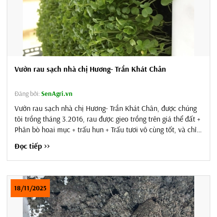
Vườn rau sạch nhà chị Hương- Trần Khát Chân
Đăng bởi:
SenAgri.vn
Vườn rau sạch nhà chị Hương- Trần Khát Chân, được chúng
tôi trồng tháng 3.2016, rau được gieo trồng trên giá thể đất +
Phân bò hoai mục + trấu hun + Trấu tươi vô cùng tốt, và chỉ
mấy ngày, rau đã lên xanh tươi mơn mởn. Tiếp tục hành trình
Đọc tiếp >>
tạo ra các vườn rau sạch cho khách hàng, thật vui mừng khi
rau nhà chị lên xanh tốt chị đã chia sẻ ảnh cho chúng tôi với
sự...
18/11/2025