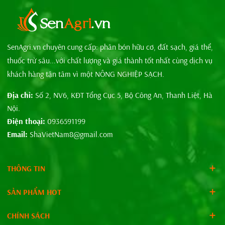
SenAgri.vn chuyên cung cấp: phân bón hữu cơ, đất sạch, giá thể,
thuốc trừ sâu...với chất lượng và giá thành tốt nhất cùng dịch vụ
khách hàng tận tâm vì một NÔNG NGHIỆP SẠCH.
Địa chỉ:
Số 2, NV6, KĐT Tổng Cục 5, Bộ Công An, Thanh Liệt, Hà
Nội.
Điện thoại:
0936591199
Email:
ShaVietNam8@gmail.com
THÔNG TIN
SẢN PHẨM HOT
CHÍNH SÁCH