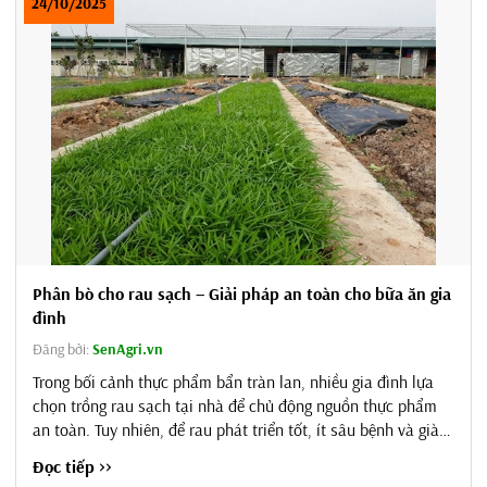
24/10/2025
Phân bò cho rau sạch – Giải pháp an toàn cho bữa ăn gia
đình
Đăng bởi:
SenAgri.vn
Trong bối cảnh thực phẩm bẩn tràn lan, nhiều gia đình lựa
chọn trồng rau sạch tại nhà để chủ động nguồn thực phẩm
an toàn. Tuy nhiên, để rau phát triển tốt, ít sâu bệnh và giàu
dinh dưỡng, yếu tố phân bón đóng vai trò rất quan trọng.
Đọc tiếp >>
Trong số các loại phân hữu cơ, phân bò được coi là lựa chọn