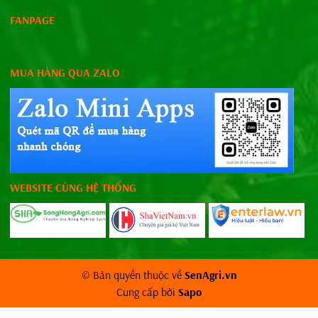
FANPAGE
MUA HÀNG QUA ZALO
WEBSITE CÙNG HỆ THỐNG
© Bản quyền thuộc về
SenAgri.vn
Cung cấp bởi
Sapo