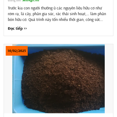
Trước kia con người thường ủ các nguyên liệu hữu cơ như
rơm rạ, lá cây, phân gia súc, rác thải sinh hoạt,… làm phân
bón hữu cơ. Quá trình này tốn nhiều thời gian, công sức
đồng thời gây ô nhiễm môi trường cùng mùi hôi khó chịu.
Đọc tiếp >>
Ngày nay, khoa học kỹ thật ngày càng phát triển con người
dần cải tiến, áp dụng các phương pháp tối ưu mang lại hiệu
quả cao hơn. Trong bài viết...
10/02/2025