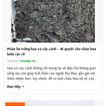
Phân bò trồng hoa và cây cảnh – Bí quyết cho chậu hoa
luôn rực rỡ
Đăng bởi:
SenAgri.vn
Hoa và cây cảnh không chỉ mang lại vẻ đẹp cho không gian
sống mà còn giúp tinh thần con người thư thái, gần gũi với
thiên nhiên hơn. Tuy nhiên, để có một chậu hoa nở rộ, cây
cảnh xanh tốt quanh năm thì dinh dưỡng đóng vai trò vô
Đọc tiếp >>
cùng quan trọng. Trong số các loại phân bón hữu cơ, phân
bò từ lâu đã được nhiều nhà vườn, người chơi cây cảnh tin
tưởng lựa chọn. Bởi phân...