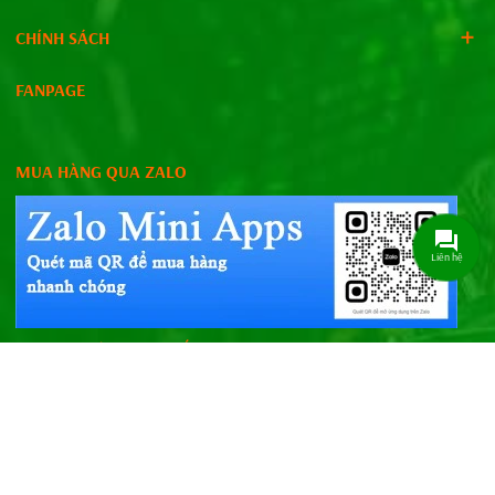
CHÍNH SÁCH
FANPAGE
MUA HÀNG QUA ZALO
Liên hệ
WEBSITE CÙNG HỆ THỐNG
© Bản quyền thuộc về
SenAgri.vn