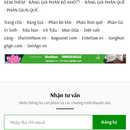
XEM THÊM -
BẢNG GIÁ PHÂN BÒ KHÔ??
-
BẢNG GIÁ PHẦN QUẾ
- PHÂN GIUN QUẾ.
Trang chủ
-
Bảng Giá
-
Phân bò khô
-
Phân Trùn quế
-
Phân Gà
Vi Sinh
-
Trấu hun
-
Vỏ Trấu
-
Mùn Dừa
-
Diệt ruồi
vàng
-
ShaVietNam.vn
-
Kegiaviet.com
-
Enterlaw.vn
-
Songhon
gAgri.com
-
SenAgri.vn
Nhận tư vấn
Nhận thông tin sản phẩm và các chương trình khuyến mãi.
Đăng ký