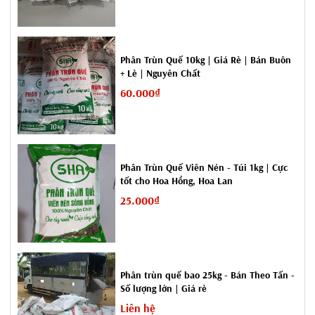
>>>Tham khảo thêm:
Phân bò có tác dụng gì
- 5 Tác dụng thần
kỳ
4. Giá bán phân bò ủ vi sinh
Phân Trùn Quế 10kg | Giá Rẻ | Bán Buôn
Dưới đây là bảng giá phân bò ủ vi sinh được SenAgri.vn cập nhật
+ Lẻ | Nguyên Chất
mới nhất:
60.000₫
S
Tên sản
Đơn vị
Giá
T
phẩm
tính
bán (đồng)
Phân Trùn Quế Viên Nén - Túi 1kg | Cực
T
tốt cho Hoa Hồng, Hoa Lan
25.000₫
Phân bò bao 10dm3
1
Bao
25.000
Phân trùn quế bao 25kg - Bán Theo Tấn -
Phân bò bao
Số lượng lớn | Giá rẻ
2
Bao
45.000
20dm3
Liên hệ