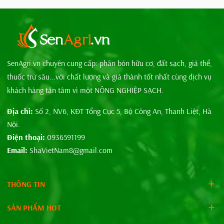
+ Để cả bao vào gốc cây, rồi rạch phần bao bên dưới, kệ mưa
nắng phân sẽ thấm dần xuống đất, tạo ra dinh dưỡng cho cây -
cách này không tối ưu, vì không giúp đất tơi xốp, giúp đất thoát
nước, hoặc giũa ẩm.
SenAgri.vn chuyên cung cấp: phân bón hữu cơ, đất sạch, giá thể,
thuốc trừ sâu...với chất lượng và giá thành tốt nhất cùng dịch vụ
khách hàng tận tâm vì một NÔNG NGHIỆP SẠCH.
Địa chỉ:
Số 2, NV6, KĐT Tổng Cục 5, Bộ Công An, Thanh Liệt, Hà
Nội.
Điện thoại:
0936591199
Email:
ShaVietNam8@gmail.com
THÔNG TIN
SẢN PHẨM HOT