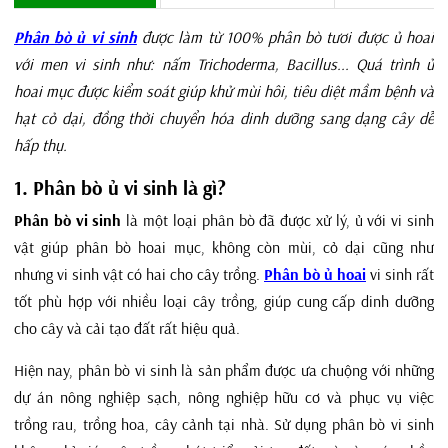
Phân bò ủ vi sinh
được làm từ 100% phân bò tươi được ủ hoai
với men vi sinh như: nấm Trichoderma, Bacillus... Quá trình ủ
hoai mục được kiểm soát giúp khử mùi hôi, tiêu diệt mầm bệnh và
hạt cỏ dại, đồng thời chuyển hóa dinh dưỡng sang dạng cây dễ
hấp thụ.
1. Phân bò ủ vi sinh là gì?
Phân bò vi sinh
là một loại phân bò đã được xử lý, ủ với vi sinh
vật giúp phân bò hoai mục, không còn mùi, cỏ dại cũng như
nhưng vi sinh vật có hai cho cây trồng.
Phân bò ủ hoai
vi sinh rất
tốt phù hợp với nhiều loại cây trồng, giúp cung cấp dinh dưỡng
cho cây và cải tạo đất rất hiệu quả.
Hiện nay, phân bò vi sinh là sản phẩm được ưa chuộng với những
dự án nông nghiệp sạch, nông nghiệp hữu cơ và phục vụ việc
trồng rau, trồng hoa, cây cảnh tại nhà. Sử dụng phân bò vi sinh