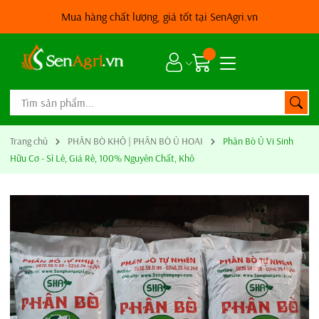
Mua hàng chất lượng, giá tốt tại SenAgri.vn
Trang chủ
PHÂN BÒ KHÔ | PHÂN BÒ Ủ HOAI
Phân Bò Ủ Vi Sinh
Hữu Cơ - Sỉ Lẻ, Giá Rẻ, 100% Nguyên Chất, Khô