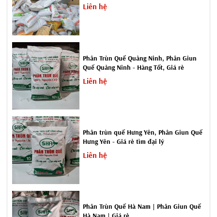
Liên hệ
toán kỹ lưỡng, để đảm bảo tiêu diệt được, tránh đặt sai vị trí sẽ
không có kết quả gì.
- Chuột có thể bị quen và vòng qua bẫy. Tuy nhiên, hiện nay các
bẫy dính chuột đều có chất dẫn dụ, giúp chuột không biết được
Phân Trùn Quế Quảng Ninh, Phân Giun
mùi keo mà chỉ thấy mùi thức ăn nên khả năng diệt chuột rất cao.
Quế Quảng Ninh - Hàng Tốt, Giá rẻ
Liên hệ
Phân trùn quế Hưng Yên, Phân Giun Quế
Hưng Yên - Giá rẻ tìm đại lý
Liên hệ
Phân Trùn Quế Hà Nam | Phân Giun Quế
Hà Nam | Giá rẻ