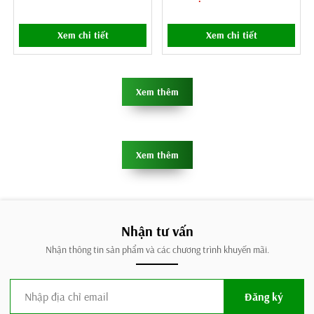
thu lại và khi trời sáng tráng những con vật khác có thể đi vào.
Xem chi tiết
Xem chi tiết
- Khi có được chuột dính vào keo, bạn nên gỡ ra, bỏ chuột đi và
tiếp tục duy trì bẫy. Trường hợp bạn thấy keo đã kém dính, bạn
nên vệ sinh sạch sẽ và hơi qua lửa, cho keo chạy ra. Khi ấy bạn
Xem thêm
sẽ có cảm giác như mới.
Keo dính chuột an phát được bán như thế thế nào?
SenAgri.vn là đối tác chiến lược của An Phát, chúng tôi là đơn vị
Xem thêm
chính thức phân phối các sản phẩm của An Phát trên nền tảng
online. Tại SenaAgri.vn chúng tôi:
- Bán lẻ cho khách hàng là hộ gia đình cá nhân có nhu cầu sử
Nhận tư vấn
dụng tại nhà, kho, văn phòng...
Nhận thông tin sản phẩm và các chương trình khuyến mãi.
- Bán buôn cho các đại lý là các cửa hàng bảo vệ thực vật trên
toàn quốc, các cửa hàng hoa, cây cảnh, điểm bán, tạp hoá...
Đăng ký