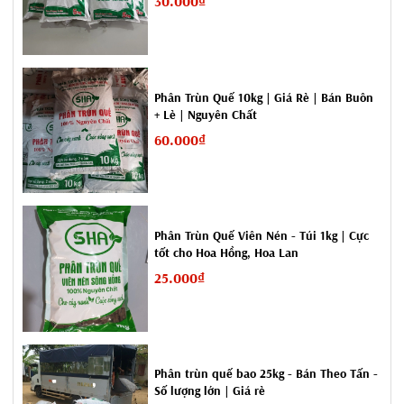
30.000₫
Việc sản xuất keo dính chuột, hiện nay cũng công nghiệp hoá dần
chỉ có người nấu keo, hay pha chế là chưa có thể thay thế, còn lại
có thể công nghiệp hoá bằng máy móc.
Phân Trùn Quế 10kg | Giá Rẻ | Bán Buôn
Còn không, hoàn toàn làm thủ công cũng tốt, và hoàn toàn có thể
+ Lẻ | Nguyên Chất
tận dụng những lao động lớn tuổi ở địa phương.
60.000₫
Đặc điểm, ưu điểm và nhược điểm của keo diệt chuột.
- Keo dính rất mạnh, thường có mầu vàng, có mùi khẽ của dầu và
nhựa thông.
Phân Trùn Quế Viên Nén - Túi 1kg | Cực
tốt cho Hoa Hồng, Hoa Lan
- An toàn với người sử dụng, không có độc hại gì.
25.000₫
- Dễ sử dụng, dể thu dọn, không hại đến môi trường.
- Là bẫy dính mạnh nên gà, chó, mèo... đôi khi có con đi vào cùng
bị dính và có trường hợp cũng bị chết theo.
Phân trùn quế bao 25kg - Bán Theo Tấn -
Số lượng lớn | Giá rẻ
- Chỉ bắt được chuột khi mà nó đi vào nên việc đặt cũng cần tính