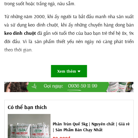
trong suốt hoặc trắng ngà, nâu sẫm.
Từ những năm 2000, khi ấy người ta bắt đầu manh nha sản xuất
và sử dụng keo dính chuột, khi ấy những chuyến hàng dong bán
keo dính chuột
đã gắn với tuổi thơ của bao bạn trẻ thế hệ 8x, 9x
đời đầu. Vì là sản phẩm thiết yếu nên ngày nó càng phát triển
theo thời gian.
Quy trình sản xuất keo diệt chuột.
Xem thêm
Keo dính chuột là loại hàng hoá sản xuất không phức tạp:
- Chuẩn bị hộp giấy sẵn;
- Nấu keo theo công thức, keo nóng lên, chảy ra.
Có thể bạn thích
- Dùng những dụng cụ chuyên dụng để chia keo, tản keo đều ra
mặt hộp giấy.
Phân Trùn Quế 5kg | Nguyên chất | Giá rẻ
| Sản Phẩm Bán Chạy Nhất
- Gấp hộp giấy lại, đóng gói theo quy cách là đạt yêu cầu.