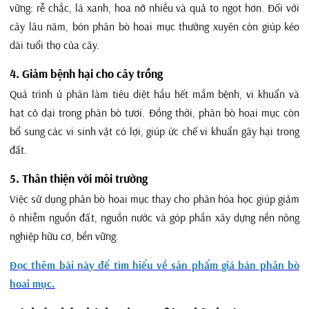
vững: rễ chắc, lá xanh, hoa nở nhiều và quả to ngọt hơn. Đối với
cây lâu năm, bón phân bò hoai mục thường xuyên còn giúp kéo
dài tuổi thọ của cây.
4. Giảm bệnh hại cho cây trồng
Quá trình ủ phân làm tiêu diệt hầu hết mầm bệnh, vi khuẩn và
hạt cỏ dại trong phân bò tươi. Đồng thời, phân bò hoai mục còn
bổ sung các vi sinh vật có lợi, giúp ức chế vi khuẩn gây hại trong
đất.
5. Thân thiện với môi trường
Việc sử dụng phân bò hoai mục thay cho phân hóa học giúp giảm
ô nhiễm nguồn đất, nguồn nước và góp phần xây dựng nền nông
nghiệp hữu cơ, bền vững.
Đọc thêm bài này để tìm hiểu về sản phẩm giá bán phân bò
hoai mục.