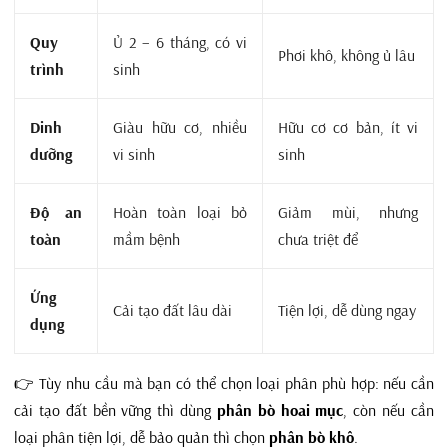
Quy
Ủ 2 – 6 tháng, có vi
Phơi khô, không ủ lâu
trình
sinh
Dinh
Giàu hữu cơ, nhiều
Hữu cơ cơ bản, ít vi
dưỡng
vi sinh
sinh
Độ an
Hoàn toàn loại bỏ
Giảm mùi, nhưng
toàn
mầm bệnh
chưa triệt để
Ứng
Cải tạo đất lâu dài
Tiện lợi, dễ dùng ngay
dụng
👉 Tùy nhu cầu mà bạn có thể chọn loại phân phù hợp: nếu cần
cải tạo đất bền vững thì dùng
phân bò hoai mục
, còn nếu cần
loại phân tiện lợi, dễ bảo quản thì chọn
phân bò khô
.