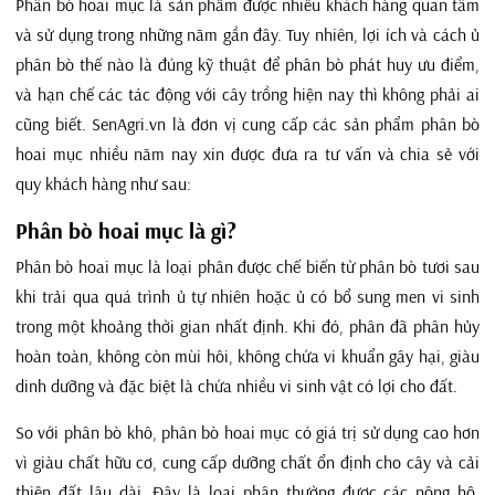
Phân bò hoai mục là sản phẩm được nhiều khách hàng quan tâm
và sử dụng trong những năm gần đây. Tuy nhiên, lợi ích và cách ủ
phân bò thế nào là đúng kỹ thuật để phân bò phát huy ưu điểm,
và hạn chế các tác động với cây trồng hiện nay thì không phải ai
cũng biết. SenAgri.vn là đơn vị cung cấp các sản phẩm phân bò
hoai mục nhiều năm nay xin được đưa ra tư vấn và chia sẻ với
quy khách hàng như sau:
Phân bò hoai mục là gì?
Phân bò hoai mục là loại phân được chế biến từ phân bò tươi sau
khi trải qua quá trình ủ tự nhiên hoặc ủ có bổ sung men vi sinh
trong một khoảng thời gian nhất định. Khi đó, phân đã phân hủy
hoàn toàn, không còn mùi hôi, không chứa vi khuẩn gây hại, giàu
dinh dưỡng và đặc biệt là chứa nhiều vi sinh vật có lợi cho đất.
So với phân bò khô, phân bò hoai mục có giá trị sử dụng cao hơn
vì giàu chất hữu cơ, cung cấp dưỡng chất ổn định cho cây và cải
thiện đất lâu dài. Đây là loại phân thường được các nông hộ,