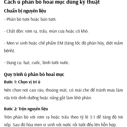
Cách ủ phân bò hoai mục đúng kỹ thuật
Chuẩn bị nguyên liệu
- Phân bò tươi hoặc bán tươi.
- Chất độn: rơm rạ, trấu, mùn cưa hoặc cỏ khô.
- Men vi sinh hoặc chế phẩm EM (tăng tốc độ phân hủy, diệt mầm
bệnh).
- Dụng cụ: bạt, cuốc, bình tưới nước.
Quy trình ủ phân bò hoai mục
Bước 1: Chọn vị trí ủ
Nên chọn nơi cao ráo, thoáng mát, có mái che để tránh mưa làm
rửa trôi dinh dưỡng hoặc nắng gắt làm khô phân.
Bước 2: Trộn nguyên liệu
Trộn phân bò với rơm rạ hoặc trấu theo tỷ lệ 3:1 để tăng độ tơi
xốp. Sau đó hòa men vi sinh với nước rồi tưới đều lên hỗn hợp.