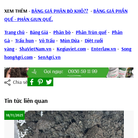
XEM THÊM -
BẢNG GIÁ PHÂN BÒ KHÔ??
-
BẢNG GIÁ PHẦN
QUẾ - PHÂN GIUN QUẾ.
Trang chủ
-
Bảng Giá
-
Phân bò
-
Phân Trùn quế
-
Phân
Gà
-
Trấu hun
-
Vỏ Trấu
-
Mùn Dừa
-
Diệt ruồi
vàng
-
ShaVietNam.vn
-
Kegiaviet.com
-
Enterlaw.vn
-
Song
hongAgri.com
-
SenAgri.vn
Chia sẻ
Tin tức liên quan
18/11/2025