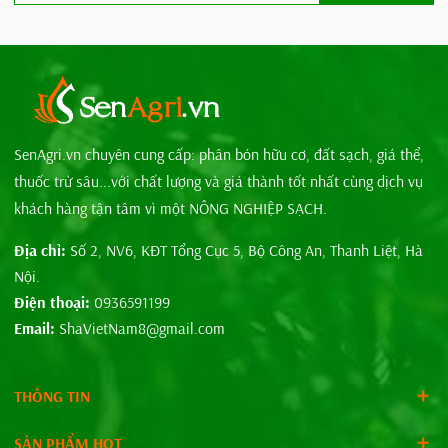
SenAgri.vn chuyên cung cấp: phân bón hữu cơ, đất sạch, giá thể,
thuốc trừ sâu...với chất lượng và giá thành tốt nhất cùng dịch vụ
khách hàng tận tâm vì một NÔNG NGHIỆP SẠCH.
Địa chỉ:
Số 2, NV6, KĐT Tổng Cục 5, Bộ Công An, Thanh Liệt, Hà
Nội.
Điện thoại:
0936591199
Email:
ShaVietNam8@gmail.com
THÔNG TIN
SẢN PHẨM HOT