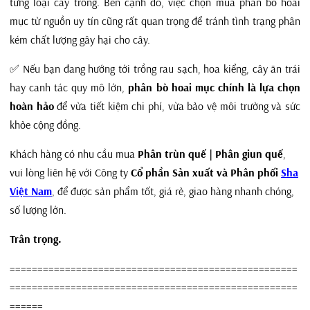
từng loại cây trồng. Bên cạnh đó, việc chọn mua phân bò hoai
mục từ nguồn uy tín cũng rất quan trọng để tránh tình trạng phân
kém chất lượng gây hại cho cây.
✅ Nếu bạn đang hướng tới trồng rau sạch, hoa kiểng, cây ăn trái
hay canh tác quy mô lớn,
phân bò hoai mục chính là lựa chọn
hoàn hảo
để vừa tiết kiệm chi phí, vừa bảo vệ môi trường và sức
khỏe cộng đồng.
Khách hàng có nhu cầu mua
Phân trùn quế | Phân giun quế
,
vui lòng liên hệ với Công ty
Cổ phần Sản xuất và Phân phối
Sha
Việt Nam
, để được sản phẩm tốt, giá rẻ, giao hàng nhanh chóng,
số lượng lớn.
Trân trọng.
====================================================
====================================================
======