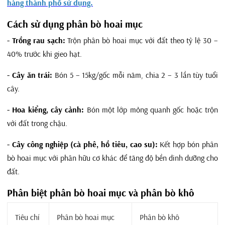
hàng thành phố sử dụng.
Cách sử dụng phân bò hoai mục
- Trồng rau sạch:
Trộn phân bò hoai mục với đất theo tỷ lệ 30 –
40% trước khi gieo hạt.
- Cây ăn trái:
Bón 5 – 15kg/gốc mỗi năm, chia 2 – 3 lần tùy tuổi
cây.
- Hoa kiểng, cây cảnh:
Bón một lớp mỏng quanh gốc hoặc trộn
với đất trong chậu.
- Cây công nghiệp (cà phê, hồ tiêu, cao su):
Kết hợp bón phân
bò hoai mục với phân hữu cơ khác để tăng độ bền dinh dưỡng cho
đất.
Phân biệt phân bò hoai mục và phân bò khô
Tiêu chí
Phân bò hoai mục
Phân bò khô