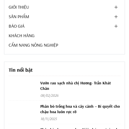
GIỚI THIỆU
SẢN PHẨM
BÁO GIÁ
KHÁCH HÀNG
CẨM NANG NÔNG NGHIỆP
Tin nổi bật
Vườn rau sạch nhà chị Hương- Trần Khát
Chân
08/02/2026
Phân bò trồng hoa và cây cảnh – Bí quyết cho
chậu hoa luôn rực rỡ
18/11/2025