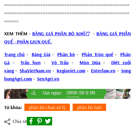
====================================================
====================================================
======
XEM THÊM -
BẢNG GIÁ PHÂN BÒ KHÔ??
-
BẢNG GIÁ PHẦN
QUẾ - PHÂN GIUN QUẾ.
Trang chủ
-
Bảng Giá
-
Phân bò
-
Phân Trùn quế
-
Phân
Gà
-
Trấu hun
-
Vỏ Trấu
-
Mùn Dừa
-
Diệt ruồi
vàng
-
ShaVietNam.vn
-
Kegiaviet.com
-
Enterlaw.vn
-
Song
hongAgri.com
-
SenAgri.vn
Từ khóa:
phân bò chưa xử lý
phân bò tươi
Chia sẻ