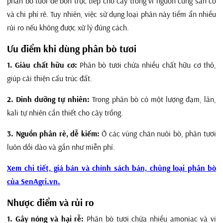
phân bò tươi để bón trực tiếp cho cây trồng vì nguồn cung sẵn có
và chi phí rẻ. Tuy nhiên, việc sử dụng loại phân này tiềm ẩn nhiều
rủi ro nếu không được xử lý đúng cách.
Ưu điểm khi dùng phân bò tươi
1. Giàu chất hữu cơ:
Phân bò tươi chứa nhiều chất hữu cơ thô,
giúp cải thiện cấu trúc đất.
2. Dinh dưỡng tự nhiên:
Trong phân bò có một lượng đạm, lân,
kali tự nhiên cần thiết cho cây trồng.
3. Nguồn phân rẻ, dễ kiếm:
Ở các vùng chăn nuôi bò, phân tươi
luôn dồi dào và gần như miễn phí.
Xem chi tiết, giá bán và chính sách bán, chủng loại phân bò
của SenAgri.vn.
Nhược điểm và rủi ro
1. Gây nóng và hại rễ:
Phân bò tươi chứa nhiều amoniac và vi