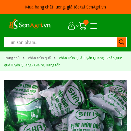
SenAgri.vn*
Vì nông nghiệp sạch
Trang chủ
Phân trùn quế
Phân Trùn Quế Tuyên Quang | Phân giun
quế Tuyên Quang - Giá rẻ, Hàng tốt