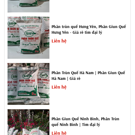
theo đơn vị tấn cho khách hàng là các ông chủ đầu tư nông
nghiệp, các dự án, các trang trại trồng hoa, rau, cây ăn quả theo
hướng hữu cơ.
Phân trùn quế Hưng Yên, Phân Giun Quế
Hưng Yên - Giá rẻ tìm đại lý
- Phân trùn quế viên nén
vô cùng thích hợp với việc bón cho
Liên hệ
cây ăn quả, rau của quả sạch, hoa cây cảnh tại nhà (đặc biệt hoa
hồng, hoa lan)...
Phân trùn quế
nén
Tuyên Quang
giúp giữ ẩm,
cải tạo đất, tăng cường dinh dưỡng cây trồng và hạn chế sâu
Phân Trùn Quế Hà Nam | Phân Giun Quế
Hà Nam | Giá rẻ
bệnh, đặc biệt là tan chậm, nên thời gian sử dụng rất lâu.
Liên hệ
Phân Giun Quế Ninh Bình, Phân Trùn
quế Ninh Bình | Tìm đại lý
Liên hệ