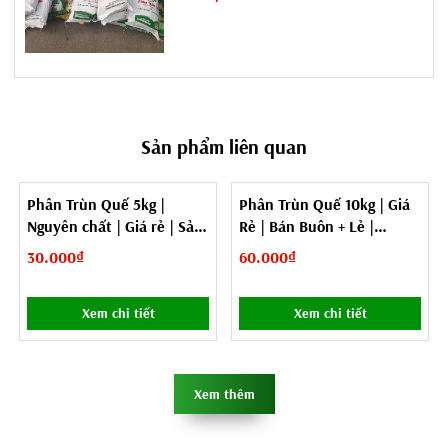
Sản phẩm liên quan
Phân Trùn Quế 5kg |
Phân Trùn Quế 10kg | Giá
Nguyên chất | Giá rẻ | Sản
Rẻ | Bán Buôn + Lẻ |
Phẩm Bán Chạy Nhất
Nguyên Chất
30.000₫
60.000₫
6. Tại sao phân trùn quế Sông Hồng lại rẻ hơn?
-
Là đơn vị cung cấp tại chỗ, nguồn nguyên liệu tại Miền Bắc nên
Xem chi tiết
Xem chi tiết
giá thành rẻ hơn;
- Vận chuyển vào giao hàng linh hoạt, nhanh chóng, giá thành sẽ
Xem thêm
rẻ hơn.