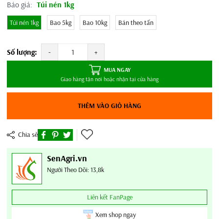
Báo giá:
Túi nén 1kg
Túi nén 1kg
Bao 5kg
Bao 10kg
Bán theo tấn
Số lượng:
-
+
MUA NGAY
Giao hàng tận nơi hoặc nhận tại cửa hàng
THÊM VÀO GIỎ HÀNG
Chia sẻ
SenAgri.vn
Người Theo Dõi: 13,8k
Liên kết FanPage
Xem shop ngay