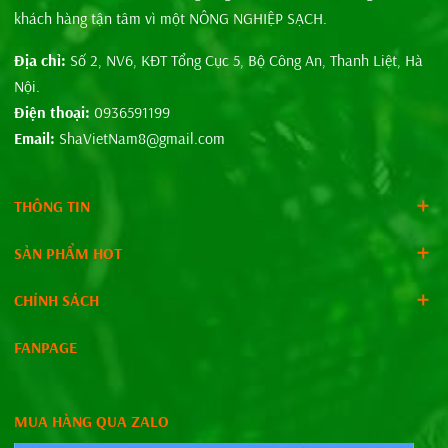
8. Bảng giá phân trùn quế
Tuyên Quang
khách hàng tận tâm vì một NÔNG NGHIỆP SẠCH.
Xin được gửi đến khách hàng
bảng giá phân trùn quế
Tuyên
Địa chỉ:
Số 2, NV6, KĐT Tổng Cục 5, Bộ Công An, Thanh Liệt, Hà
Quang
như sau:
Nội.
Điện thoại:
0936591199
Email:
ShaVietNam8@gmail.com
Thứ
Đơn
Giá bán
tự
Tên sản phẩm
vị tính
(đồng)
THÔNG TIN
SẢN PHẨM HOT
Phân trùn quế viên
1
Bao
25.000
nén 1kg
CHÍNH SÁCH
FANPAGE
Phân trùn quế 5kg
2
Bao
30.000
MUA HÀNG QUA ZALO
Phân trùn quế 10kg
3
Bao
55.000