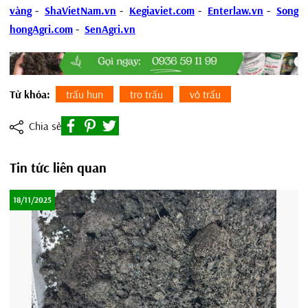
vàng
-
ShaVietNam.vn
-
Kegiaviet.com
-
Enterlaw.vn
-
Song
hongAgri.com
-
SenAgri.vn
Từ khóa:
trấu hun
tro trấu
vỏ trấu
Chia sẻ
Tin tức liên quan
18/11/2025