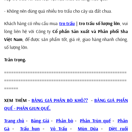
- Không nên dùng quá nhiều tro trấu cho cây ưa đất chua.
Khách hàng có nhu cầu mua
tro trấu
| tro trấu số lượng lớn
, vui
lòng liên hệ với Công ty
Cổ phần Sản xuất và Phân phối Sha
Việt Nam
, để được sản phẩm tốt, giá rẻ, giao hàng nhanh chóng,
số lượng lớn.
Trân trọng.
====================================================
====================================================
======
XEM THÊM -
BẢNG GIÁ PHÂN BÒ KHÔ??
-
BẢNG GIÁ PHẦN
QUẾ - PHÂN GIUN QUẾ.
Trang chủ
-
Bảng Giá
-
Phân bò
-
Phân Trùn quế
-
Phân
Gà
-
Trấu hun
-
Vỏ Trấu
-
Mùn Dừa
-
Diệt ruồi