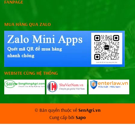
FANPAGE
MUA HÀNG QUA ZALO
WEBSITE CÙNG HỆ THỐNG
© Bản quyền thuộc về
SenAgri.vn
Cung cấp bởi
Sapo