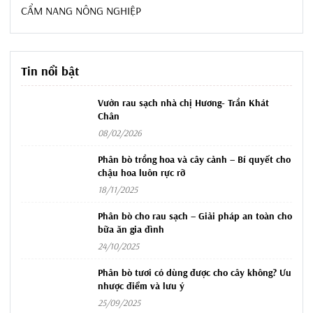
CẨM NANG NÔNG NGHIỆP
Tin nổi bật
Vườn rau sạch nhà chị Hương- Trần Khát
Chân
08/02/2026
Phân bò trồng hoa và cây cảnh – Bí quyết cho
chậu hoa luôn rực rỡ
18/11/2025
Phân bò cho rau sạch – Giải pháp an toàn cho
bữa ăn gia đình
24/10/2025
Phân bò tươi có dùng được cho cây không? Ưu
nhược điểm và lưu ý
25/09/2025