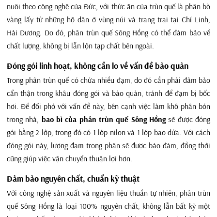
nuôi theo công nghệ của Đức, với thức ăn của trùn quế là phân bò
vàng lấy từ những hộ dân ở vùng núi và trang trại tại Chí Linh,
Hải Dương. Do đó, phân trùn quế Sông Hồng có thể đảm bảo về
chất lượng, không bị lẫn lộn tạp chất bên ngoài.
Đóng gói linh hoạt, không cần lo về vấn đề bảo quản
Trong phân trùn quế có chứa nhiều đạm, do đó cần phải đảm bảo
cẩn thận trong khâu đóng gói và bảo quản, tránh để đạm bị bốc
hơi. Để đối phó với vấn đề này, bên cạnh việc làm khô phân bón
trong nhà,
bao bì của phân trùn quế Sông Hồng
sẽ được đóng
gói bằng 2 lớp, trong đó có 1 lớp nilon và 1 lớp bao dứa. Với cách
đóng gói này, lượng đạm trong phân sẽ được bảo đảm, đồng thời
cũng giúp việc vận chuyển thuận lợi hơn.
Đảm bảo nguyên chất, chuẩn kỹ thuật
Với công nghệ sản xuất và nguyên liệu thuần tự nhiên, phân trùn
quế Sông Hồng là loại 100% nguyên chất, không lẫn bất kỳ một