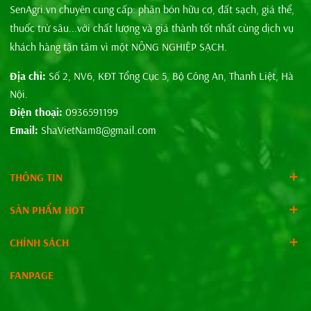
SenAgri.vn chuyên cung cấp: phân bón hữu cơ, đất sạch, giá thể,
thuốc trừ sâu...với chất lượng và giá thành tốt nhất cùng dịch vụ
khách hàng tận tâm vì một NÔNG NGHIỆP SẠCH.
Địa chỉ:
Số 2, NV6, KĐT Tổng Cục 5, Bộ Công An, Thanh Liệt, Hà
Nội.
Điện thoại:
0936591199
Email:
ShaVietNam8@gmail.com
THÔNG TIN
SẢN PHẨM HOT
CHÍNH SÁCH
FANPAGE