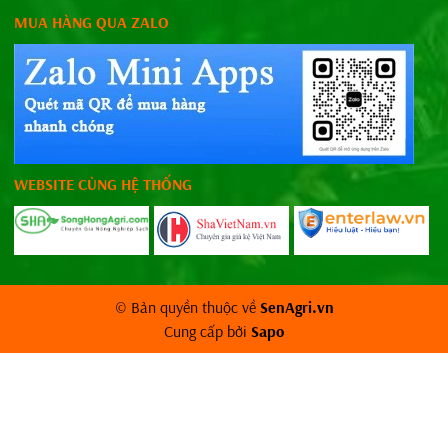
MUA HÀNG QUA ZALO
WEBSITE CÙNG HỆ THỐNG
© Bản quyền thuộc về
SenAgri.vn
Cung cấp bởi
Sapo