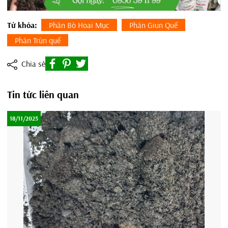
Từ khóa:
Phân Bò Hoai Mục
Phân Giun Quế
Phân Trùn quế
Chia sẻ
Tin tức liên quan
18/11/2025