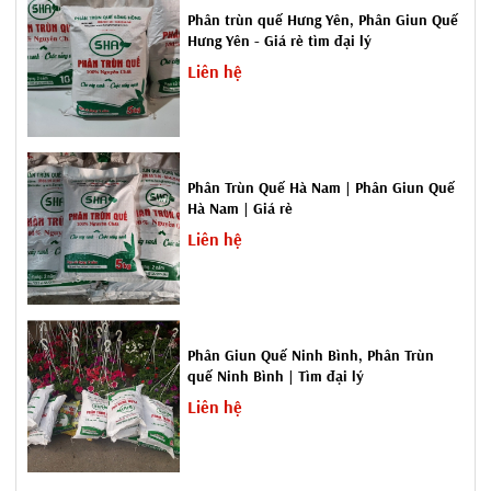
Phân trùn quế Hưng Yên, Phân Giun Quế
Trang chủ
-
Bảng Giá
-
Phân bò
-
Phân Trùn quế
-
Phân
Hưng Yên - Giá rẻ tìm đại lý
Gà
-
Trấu hun
-
Vỏ Trấu
-
Mùn Dừa
-
Diệt ruồi
Liên hệ
vàng
-
ShaVietNam.vn
-
Kegiaviet.com
-
Enterlaw.vn
-
Song
hongAgri.com
-
SenAgri.vn
Phân Trùn Quế Hà Nam | Phân Giun Quế
Hà Nam | Giá rẻ
Liên hệ
Phân Giun Quế Ninh Bình, Phân Trùn
quế Ninh Bình | Tìm đại lý
Liên hệ