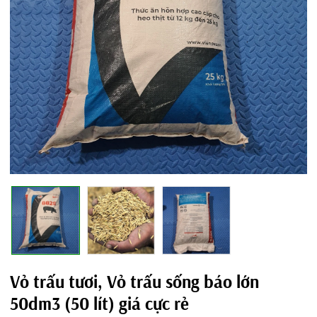
Vỏ trấu tươi, Vỏ trấu sống báo lớn
50dm3 (50 lít) giá cực rẻ