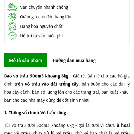
Vận chuyển nhanh chóng
Giảm giá cho đơn hàng lớn
Hàng hóa nguyên chất
Hỗ trợ tư vấn miễn phí
Mô tả sản phẩm
Hướng dẫn mua hàng
Bao vỏ trấu 50dm3 khoảng 6kg
- Giá rẻ, Bán lẻ cho các hộ gia
đình
trộn vỏ trấu vào đất trồng cây
, bán buôn cho các đại lý
hoa cây cảnh, bán số lượng lớn cho các trang trại, bán xuất khẩu,
bán cho các nhà máy dùng để đốt sinh nhiệt.
1. Thống số chính Vỏ trấu sống
Túi vỏ trấu tươi 50dm3 khoảng 6kg - gọi là tươi vì chưa
ủ hoai
mục vỏ trấu
, chưa
xử lý vỏ trấu
, chứ về bản chất là
vỏ trấu