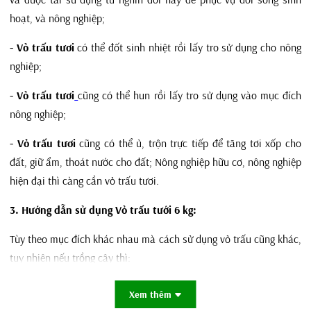
hoạt, và nông nghiệp;
- Vỏ trấu tươi
có thể đốt sinh nhiệt rồi lấy tro sử dụng cho nông
nghiệp;
- Vỏ trấu tươi
cũng có thể hun rồi lấy tro sử dụng vào mục đích
nông nghiệp;
- Vỏ trấu tươi
cũng có thể ủ, trộn trực tiếp để tăng tơi xốp cho
đất, giữ ẩm, thoát nước cho đất; Nông nghiệp hữu cơ, nông nghiệp
hiện đại thì càng cần vỏ trấu tươi.
3. Hướng dẫn sử dụng Vỏ trấu tưới 6 kg:
Tùy theo mục đích khác nhau mà cách sử dụng vỏ trấu cũng khác,
tuy nhiên nếu trồng cây thì:
- Trộn vỏ trấu đất
hoặc
trộn vỏ trấu với giá thể
theo tỉ lệ phù
Xem thêm
hợp: 20% trấu: 80% đất, trộn đều và trồng cây bình thường.