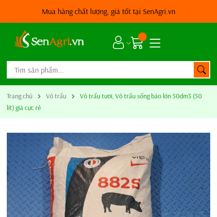
Mua hàng chất lượng, giá tốt tại SenAgri.vn
Trang chủ
Vỏ trấu
Vỏ trấu tươi, Vỏ trấu sống báo lớn 50dm3 (50
lít) giá cực rẻ