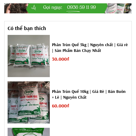
- Ngoài ra cũng có thể
ủ hoai mục vỏ trấu
rồi mới sử dụng trộn -
cách này khá tốt vì có thể tránh được mạt và giữa ẩm tốt hơn.
Có thể bạn thích
-
Trộn vỏ trấu với các loại phân chuồng
: Phân bò, Phân gà,
Phân lợn.... rồi ủ hoai mục vỏ trấu, tạo ra hỗn hợp vỏ trấu với
Phân Trùn Quế 5kg | Nguyên chất | Giá rẻ
phân vô cùng tốt với cây trồng.
| Sản Phẩm Bán Chạy Nhất
30.000₫
Phân Trùn Quế 10kg | Giá Rẻ | Bán Buôn
+ Lẻ | Nguyên Chất
60.000₫